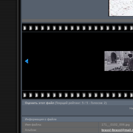
Оценить этот файл
(Текущий рейтинг: 5 / 5 - Голосов: 2)
На
Информация о файле
Имя файла:
171__0102_006.jpg
Альбом:
brassl (
brassl@mail.