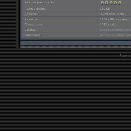
Рейтинг (голосов: 2):
Размер файла:
180 КБ
Добавлен:
%369 %05, %2011
Размеры:
1200 x 896 пикселей
Просмотрен:
1932 раз(а)
Ссылка:
http://odessastory.in
Избранные:
Добавить в Избранно
Powered