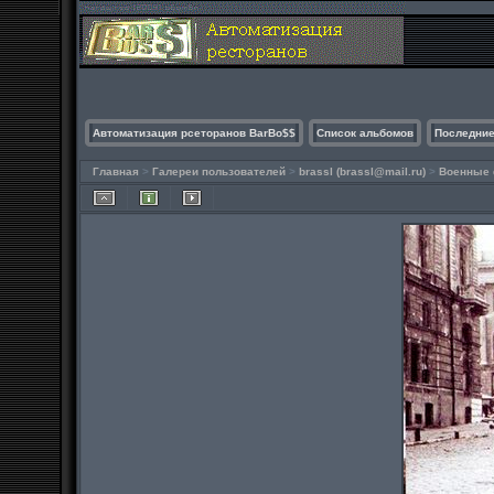
Автоматизация рсеторанов BarBo$$
Список альбомов
Последние
Главная
>
Галереи пользователей
>
brassl (
brassl@mail.ru
)
>
Военные 