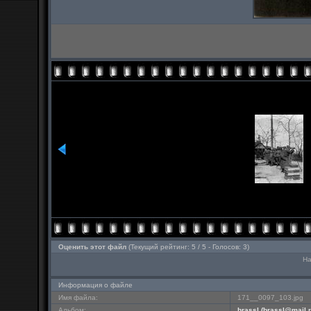
Оценить этот файл
(Текущий рейтинг: 5 / 5 - Голосов: 3)
На
Информация о файле
Имя файла:
171__0097_103.jpg
Альбом:
brassl (
brassl@mail.