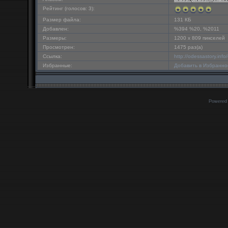
Рейтинг (голосов: 3):
Размер файла:
131 КБ
Добавлен:
%394 %20, %2011
Размеры:
1200 x 809 пикселей
Просмотрен:
1475 раз(а)
Ссылка:
http://odessastory.in
Избранные:
Добавить в Избранно
Powered