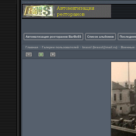
Автоматизация рсеторанов BarBo$$
Список альбомов
Последние
Главная
>
Галереи пользователей
>
brassl (
brassl@mail.ru
)
>
Военные 