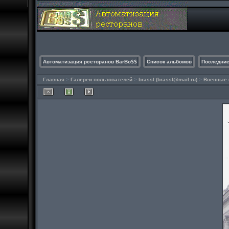
Автоматизация рсеторанов BarBo$$
Список альбомов
Последние
Главная
>
Галереи пользователей
>
brassl (
brassl@mail.ru
)
>
Военные 