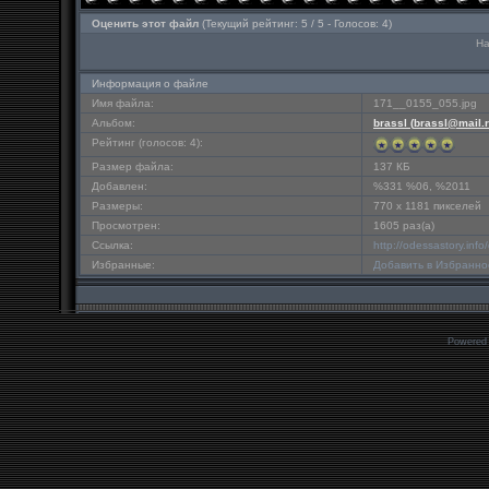
Оценить этот файл
(Текущий рейтинг: 5 / 5 - Голосов: 4)
На
Информация о файле
Имя файла:
171__0155_055.jpg
Альбом:
brassl (
brassl@mail.
Рейтинг (голосов: 4):
Размер файла:
137 КБ
Добавлен:
%331 %06, %2011
Размеры:
770 x 1181 пикселей
Просмотрен:
1605 раз(а)
Ссылка:
http://odessastory.in
Избранные:
Добавить в Избранно
Powered