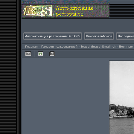
Автоматизация рсеторанов BarBo$$
Список альбомов
Последние
Главная
>
Галереи пользователей
>
brassl (
brassl@mail.ru
)
>
Военные 