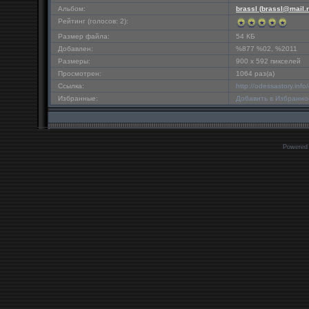
Альбом:
brassl (
brassl@mail.
Рейтинг (голосов: 2):
Размер файла:
54 КБ
Добавлен:
%877 %02, %2011
Размеры:
900 x 592 пикселей
Просмотрен:
1064 раз(а)
Ссылка:
http://odessastory.in
Избранные:
Добавить в Избранно
Powered