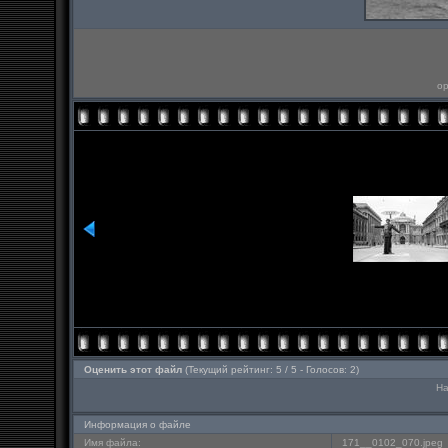
ор
Оценить этот файл
(Текущий рейтинг: 5 / 5 - Голосов: 2)
На
Информация о файле
Имя файла:
171__0102_070.jpeg